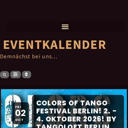
Zum
Inhalt
EVENTKALENDER
Demnächst bei uns…
springen
COLORS OF TANGO
FRI
FESTIVAL BERLIN! 2. -
02
4. OKTOBER 2026! BY
OCT
TANGOLOFT BERLIN