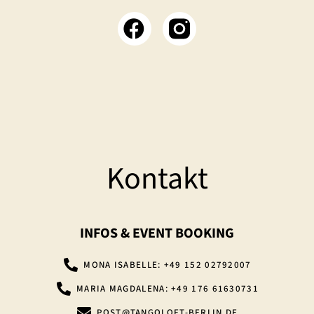
F
a
c
e
b
o
o
k
Kontakt
INFOS & EVENT BOOKING
MONA ISABELLE: +49 152 02792007
MARIA MAGDALENA: +49 176 61630731
POST@TANGOLOFT-BERLIN.DE